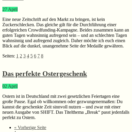
27
April
Eine neue Zeitschrift auf den Markt zu bringen, ist kein
Zuckerschlecken. Das gleiche gilt für die Durchführung einer
erfolgreichen Crowdfunding-Kampagne. Beides zusammen kann an
guten Tagen wahnsinnig aufregend sein – und an schlechten Tagen
wahnsinnig und aufregend zugleich. Daher möchte ich euch einen
Blick auf die dunkel, unangenehme Seite der Medaille gewähren.
Seite
Seite
Seite
Seite
Seite
Seite
Seite
Seite
Seiten:
1
2
3
4
5
6
7
8
Das perfekte Ostergeschenk
02
April
Ostern ist in Deutschland mit zwei gesetzlichen Feiertagen eine
große Pause. Egal ob willkommen oder gezwungenermaßen: Du
kannst die geschenkte Zeit sinnvoll nutzen – und zwar mit einer
neuen Ausgabe von SHIFT. Das Titelthema „Break“ passt jedenfalls
perfekt zu Ostern.
aufrufen
« Vorherige Seite