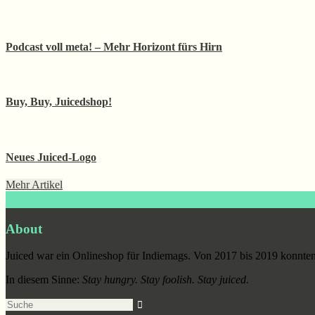
Podcast voll meta! – Mehr Horizont fürs Hirn
Buy, Buy, Juicedshop!
Neues Juiced-Logo
Mehr Artikel
Footer
About
Juiced war ein Onlineshop für Indiemags. Von 2017 bis 2019 konnten 
In diesem Sinne:
Stay hungry. Stay foolish. Stay juiced.
Suche