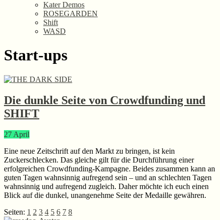
Kater Demos
ROSEGARDEN
Shift
WASD
Start-ups
Die dunkle Seite von Crowdfunding und
SHIFT
27
April
Eine neue Zeitschrift auf den Markt zu bringen, ist kein
Zuckerschlecken. Das gleiche gilt für die Durchführung einer
erfolgreichen Crowdfunding-Kampagne. Beides zusammen kann an
guten Tagen wahnsinnig aufregend sein – und an schlechten Tagen
wahnsinnig und aufregend zugleich. Daher möchte ich euch einen
Blick auf die dunkel, unangenehme Seite der Medaille gewähren.
Seite
Seite
Seite
Seite
Seite
Seite
Seite
Seite
Seiten:
1
2
3
4
5
6
7
8