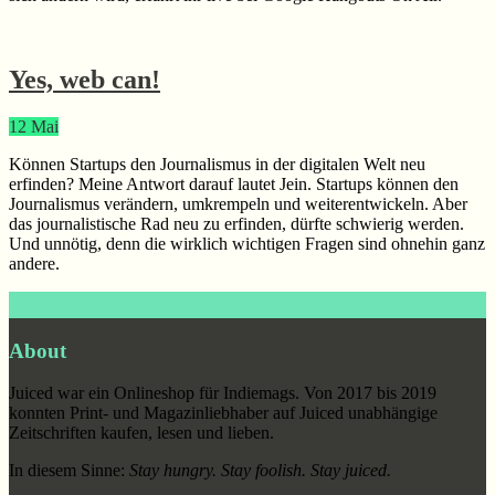
Yes, web can!
12
Mai
Können Startups den Journalismus in der digitalen Welt neu
erfinden? Meine Antwort darauf lautet Jein. Startups können den
Journalismus verändern, umkrempeln und weiterentwickeln. Aber
das journalistische Rad neu zu erfinden, dürfte schwierig werden.
Und unnötig, denn die wirklich wichtigen Fragen sind ohnehin ganz
andere.
Footer
About
Juiced war ein Onlineshop für Indiemags. Von 2017 bis 2019
konnten Print- und Magazinliebhaber auf Juiced unabhängige
Zeitschriften kaufen, lesen und lieben.
In diesem Sinne:
Stay hungry. Stay foolish. Stay juiced.