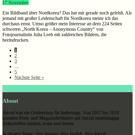
17
November
Ein Bildband über Nordkorea? Das hat mir gerade noch gefehlt. Als
jemand mit großer Leidenschaft für Nordkorea meine ich das
durchaus ernst. Umso größer mein Interesse an dem 224 Seiten
schweren „North Korea – Anonymous Country“ von
Fotojournalistin Julia Leeb mit zahlreichen Bildern, die
beeindrucken.
Seite
1
Seite
2
Seite
3
Weggelassene
…
Zwischenseiten
Seite
5
aufrufen
Nächste Seite
»
Footer
About
Juiced war ein Onlineshop für Indiemags. Von 2017 bis 2019
konnten Print- und Magazinliebhaber auf Juiced unabhängige
Zeitschriften kaufen, lesen und lieben.
In diesem Sinne:
Stay hungry. Stay foolish. Stay juiced.