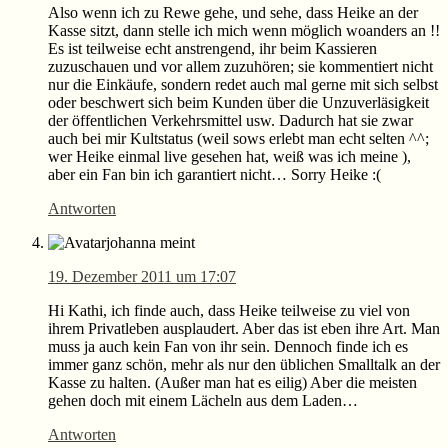
Also wenn ich zu Rewe gehe, und sehe, dass Heike an der
Kasse sitzt, dann stelle ich mich wenn möglich woanders an !!
Es ist teilweise echt anstrengend, ihr beim Kassieren
zuzuschauen und vor allem zuzuhören; sie kommentiert nicht
nur die Einkäufe, sondern redet auch mal gerne mit sich selbst
oder beschwert sich beim Kunden über die Unzuverläsigkeit
der öffentlichen Verkehrsmittel usw. Dadurch hat sie zwar
auch bei mir Kultstatus (weil sows erlebt man echt selten ^^;
wer Heike einmal live gesehen hat, weiß was ich meine ),
aber ein Fan bin ich garantiert nicht… Sorry Heike :(
Antworten
johanna
meint
19. Dezember 2011 um 17:07
Hi Kathi, ich finde auch, dass Heike teilweise zu viel von
ihrem Privatleben ausplaudert. Aber das ist eben ihre Art. Man
muss ja auch kein Fan von ihr sein. Dennoch finde ich es
immer ganz schön, mehr als nur den üblichen Smalltalk an der
Kasse zu halten. (Außer man hat es eilig) Aber die meisten
gehen doch mit einem Lächeln aus dem Laden…
Antworten