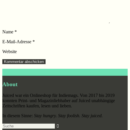
Name
*
E-Mail-Adresse
*
Website
Footer
About
Juiced war ein Onlineshop für Indiemags. Von 2017 bis 2019
konnten Print- und Magazinliebhaber auf Juiced unabhängige
Zeitschriften kaufen, lesen und lieben.
In diesem Sinne:
Stay hungry. Stay foolish. Stay juiced.
Suche