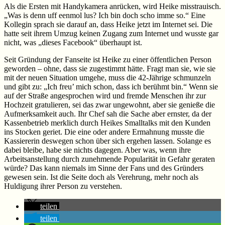
Als die Ersten mit Handykamera anrücken, wird Heike misstrauisch.
„Was is denn uff eenmol lus? Ich bin doch scho imme so.“ Eine
Kollegin sprach sie darauf an, dass Heike jetzt im Internet sei. Die
hatte seit ihrem Umzug keinen Zugang zum Internet und wusste gar
nicht, was „dieses Facebook“ überhaupt ist.
Seit Gründung der Fanseite ist Heike zu einer öffentlichen Person
geworden – ohne, dass sie zugestimmt hätte. Fragt man sie, wie sie
mit der neuen Situation umgehe, muss die 42-Jährige schmunzeln
und gibt zu: „Ich freu’ mich schon, dass ich berühmt bin.“ Wenn sie
auf der Straße angesprochen wird und fremde Menschen ihr zur
Hochzeit gratulieren, sei das zwar ungewohnt, aber sie genieße die
Aufmerksamkeit auch. Ihr Chef sah die Sache aber ernster, da der
Kassenbetrieb merklich durch Heikes Smalltalks mit den Kunden
ins Stocken geriet. Die eine oder andere Ermahnung musste die
Kassiererin deswegen schon über sich ergehen lassen. Solange es
dabei bleibe, habe sie nichts dagegen. Aber was, wenn ihre
Arbeitsanstellung durch zunehmende Popularität in Gefahr geraten
würde? Das kann niemals im Sinne der Fans und des Gründers
gewesen sein. Ist die Seite doch als Verehrung, mehr noch als
Huldigung ihrer Person zu verstehen.
teilen
teilen