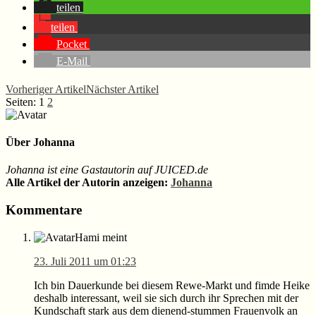
teilen
teilen
Pocket
E-Mail
Vorheriger Artikel
Nächster Artikel
Seite
Seite
Seiten:
1
2
Über
Johanna
Johanna ist eine Gastautorin auf JUICED.de
Alle Artikel der Autorin anzeigen:
Johanna
Leser-
Kommentare
Interaktionen
Hami
meint
23. Juli 2011 um 01:23
Ich bin Dauerkunde bei diesem Rewe-Markt und fimde Heike
deshalb interessant, weil sie sich durch ihr Sprechen mit der
Kundschaft stark aus dem dienend-stummen Frauenvolk an