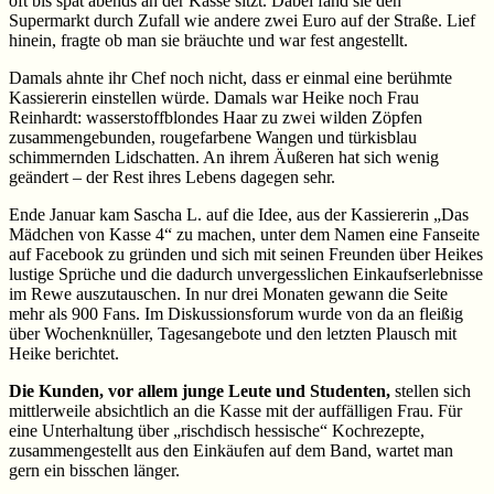
oft bis spät abends an der Kasse sitzt. Dabei fand sie den
Supermarkt durch Zufall wie andere zwei Euro auf der Straße. Lief
hinein, fragte ob man sie bräuchte und war fest angestellt.
Damals ahnte ihr Chef noch nicht, dass er einmal eine berühmte
Kassiererin einstellen würde. Damals war Heike noch Frau
Reinhardt: wasserstoffblondes Haar zu zwei wilden Zöpfen
zusammengebunden, rougefarbene Wangen und türkisblau
schimmernden Lidschatten. An ihrem Äußeren hat sich wenig
geändert – der Rest ihres Lebens dagegen sehr.
Ende Januar kam Sascha L. auf die Idee, aus der Kassiererin „Das
Mädchen von Kasse 4“ zu machen, unter dem Namen eine Fanseite
auf Facebook zu gründen und sich mit seinen Freunden über Heikes
lustige Sprüche und die dadurch unvergesslichen Einkaufserlebnisse
im Rewe auszutauschen. In nur drei Monaten gewann die Seite
mehr als 900 Fans. Im Diskussionsforum wurde von da an fleißig
über Wochenknüller, Tagesangebote und den letzten Plausch mit
Heike berichtet.
Die Kunden, vor allem junge Leute und Studenten,
stellen sich
mittlerweile absichtlich an die Kasse mit der auffälligen Frau. Für
eine Unterhaltung über „rischdisch hessische“ Kochrezepte,
zusammengestellt aus den Einkäufen auf dem Band, wartet man
gern ein bisschen länger.