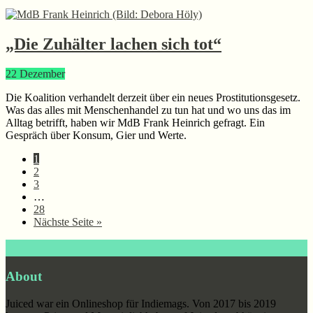
„Die Zuhälter lachen sich tot“
22
Dezember
Die Koalition verhandelt derzeit über ein neues Prostitutionsgesetz.
Was das alles mit Menschenhandel zu tun hat und wo uns das im
Alltag betrifft, haben wir MdB Frank Heinrich gefragt. Ein
Gespräch über Konsum, Gier und Werte.
Seite
1
Seite
2
Seite
3
Weggelassene
…
Zwischenseiten
Seite
28
aufrufen
Nächste Seite
»
Footer
About
Juiced war ein Onlineshop für Indiemags. Von 2017 bis 2019