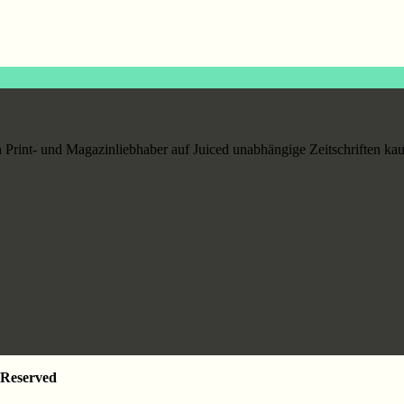
Print- und Magazinliebhaber auf Juiced unabhängige Zeitschriften kauf
 Reserved