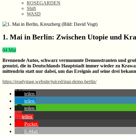
ROSEGARDEN
Shift
WASD
1. Mai in Berlin: Zwischen Utopie und Kr
04
Mai
Brennende Autos, schwarz vermummte Demonstranten und große Po
genutzt, die in Deutschlands Hauptstadt immer wieder zu Krawa
mittendrin statt nur dabei, um das Ereignis auf seine drei bekan
https://readymag.website/juiced/mai-demo-berlin/
teilen
teilen
teilen
teilen
Pocket
E-Mail