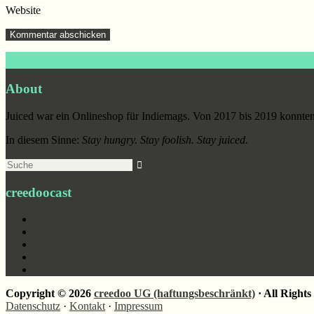
Website
Footer
About
Juiced war ein Onlineshop für Indiemags. Von 2017 bis 2019 konnten 
In diesem Sinne:
Stay hungry. Stay foolish. Stay juiced.
Suche
creedoocast
creedoocast
das rheinste vergnügen
Der alte Mann und der Junge
der creedoonist
voll meta!
Copyright © 2026
creedoo UG (haftungsbeschränkt)
· All Rights
Datenschutz
·
Kontakt
·
Impressum