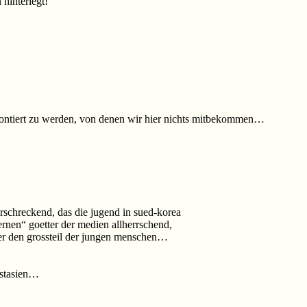
 hinterlegt!
rontiert zu werden, von denen wir hier nichts mitbekommen…
 erschreckend, das die jugend in sued-korea
nen“ goetter der medien allherrschend,
uer den grossteil der jungen menschen…
 ostasien…