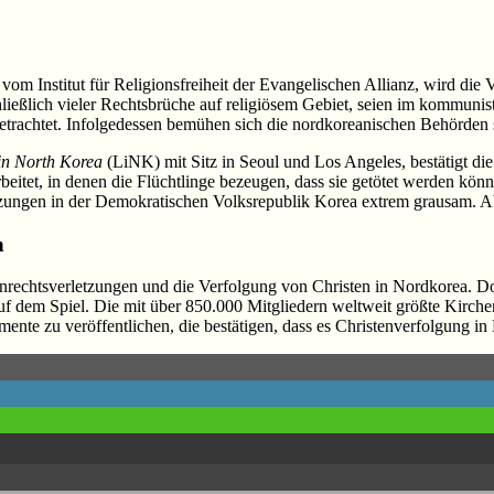
m Institut für Religionsfreiheit der Evangelischen Allianz, wird die 
ließlich vieler Rechtsbrüche auf religiösem Gebiet, seien im kommuni
betrachtet. Infolgedessen bemühen sich die nordkoreanischen Behörden s
 in North Korea
(LiNK) mit Sitz in Seoul und Los Angeles, bestätigt die 
itet, in denen die Flüchtlinge bezeugen, dass sie getötet werden könn
tzungen in der Demokratischen Volksrepublik Korea extrem grausam. A
h
rechtsverletzungen und die Verfolgung von Christen in Nordkorea. Doc
uf dem Spiel. Die mit über 850.000 Mitgliedern weltweit größte Kirch
te zu veröffentlichen, die bestätigen, dass es Christenverfolgung in N