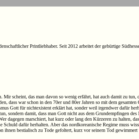
idenschaftlicher Printliebhaber. Seit 2012 arbeitet der gebürtige Südhes
. Mir scheint, das man davon so wenig erfährt, hat auch damit zu tun, 
en, dass war schon in den 70er und 80er Jahren so mit dem gesamten O
us Gott für nichtexistent erklärt hat, sonder weil irgendwer dafür her
 tun, sondern damit, dass man Gott nicht aus dem Grundempfingen des
Wer dagegen marschiert, hat kurz oder lang den Kürzeren zu halten, da
 Schuld dafür herhalten. Aber das nordkoreanische Regime muss wissen:
n ihnen bestialisch zu Tode gefoltert, kurz vor seinem Tod gewimmert 