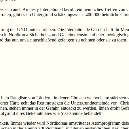
das sich auch Amnesty International beruft, ein heimliches Treffen von 
rotten, gibt es im Untergrund schätzungsweise 400.000 heimliche Chri
ärung der UNO unterschrieben. Die Internationale Gesellschaft für Me
en in Nordkorea Sicherheits- und Geheimdienstmitarbeiter theologisch 
das nur, um sie anschließend gefangen zu nehmen oder sie zu töten.
chten Rangliste von Ländern, in denen Christen weltweit am stärksten v
erter Härte geht das Regime gegen die Untergrundgemeinde vor. Christ
en, stehen immer in der Gefahr, entdeckt zu werden. Ihnen droht Gefän
ufgrund ihres Bekenntnisses wie Staatsfeinde behandelt.“
hkeit. Immer wieder wird Nordkoreas umstrittenes Atomprogramm debat
Kirchen in der Hauptstadt Pjöngjang, mit denen ausländischen Besuchern 