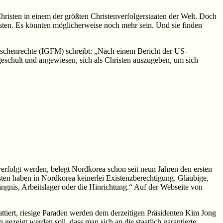
Christen in einem der größten Christenverfolgerstaaten der Welt. Doch
sten. Es könnten möglicherweise noch mehr sein. Und sie finden
nschenrechte (IGFM) schreibt: „Nach einem Bericht der US-
geschult und angewiesen, sich als Christen auszugeben, um sich
erfolgt werden, belegt Nordkorea schon seit neun Jahren den ersten
en haben in Nordkorea keinerlei Existenzberechtigung. Gläubige,
gnis, Arbeitslager oder die Hinrichtung.“ Auf der Webseite von
tiert, riesige Paraden werden dem derzeitigen Präsidenten Kim Jong
gezeigt werden soll, dass man sich an die staatlich garantierte