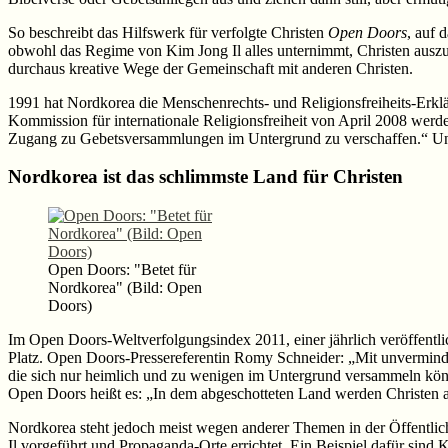
So beschreibt das Hilfswerk für verfolgte Christen
Open Doors
, auf 
obwohl das Regime von Kim Jong Il alles unternimmt, Christen auszu
durchaus kreative Wege der Gemeinschaft mit anderen Christen.
1991 hat Nordkorea die Menschenrechts- und Religionsfreiheits-Erkl
Kommission für internationale Religionsfreiheit von April 2008 werd
Zugang zu Gebetsversammlungen im Untergrund zu verschaffen.“ Und 
Nordkorea ist das schlimmste Land für Christen
Open Doors: "Betet für
Nordkorea" (Bild: Open
Doors)
Im Open Doors-Weltverfolgungsindex 2011, einer jährlich veröffentli
Platz. Open Doors-Pressereferentin Romy Schneider: „Mit unvermind
die sich nur heimlich und zu wenigen im Untergrund versammeln könn
Open Doors heißt es: „In dem abgeschotteten Land werden Christen a
Nordkorea steht jedoch meist wegen anderer Themen in der Öffentlic
Il vorgeführt und Propaganda-Orte errichtet. Ein Beispiel dafür sind 