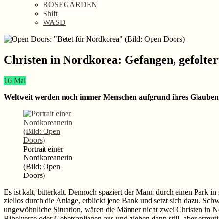
ROSEGARDEN
Shift
WASD
Christen in Nordkorea: Gefangen, gefolter
16
Mai
Weltweit werden noch immer Menschen aufgrund ihres Glaubens v
Portrait einer
Nordkoreanerin
(Bild: Open
Doors)
Es ist kalt, bitterkalt. Dennoch spaziert der Mann durch einen Park in
ziellos durch die Anlage, erblickt jene Bank und setzt sich dazu. S
ungewöhnliche Situation, wären die Männer nicht zwei Christen in No
Bibelverse oder Gebetsanliegen aus und ziehen dann still, aber ermutig