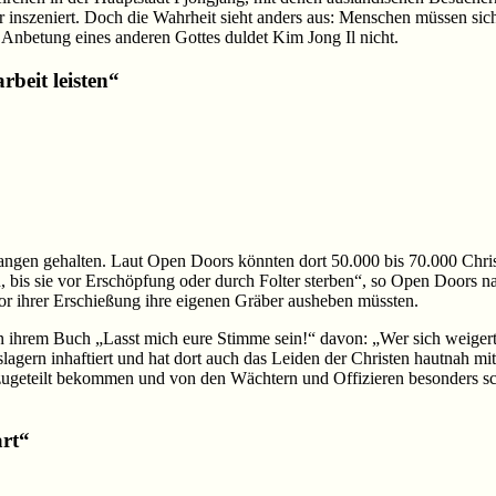
er inszeniert. Doch die Wahrheit sieht anders aus: Menschen müssen sic
Anbetung eines anderen Gottes duldet Kim Jong Il nicht.
rbeit leisten“
angen gehalten. Laut Open Doors könnten dort 50.000 bis 70.000 Christ
ten, bis sie vor Erschöpfung oder durch Folter sterben“, so Open Doors
or ihrer Erschießung ihre eigenen Gräber ausheben müssten.
in ihrem Buch „Lasst mich eure Stimme sein!“ davon: „Wer sich weiger
agern inhaftiert und hat dort auch das Leiden der Christen hautnah mite
n zugeteilt bekommen und von den Wächtern und Offizieren besonders 
art“