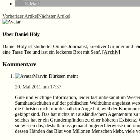
E-Mail
Vorheriger Artikel
Nächster Artikel
Über
Daniel Höly
Daniel Höly ist studierter Online-Journalist, kreativer Gründer und le
eine Tasse Tee und isst ein leckeres Brot mit Senf. [
Archiv
]
Leser-
Kommentare
Interaktionen
Marvin Dürksen
meint
20. Mai 2011 um 17:37
Gute und wichtige Information, leider fast unbekannt im Westen
Samthandschuhen auf der poltiischen Weltbühne angefasst werd
die Christen nicht nur deshalb im Auge hat, weil der Kommunism
gekippt sind. Das hat nichts mit ausländischem Agententum zu
solches hat er ein Grundempfinden zu einer höheren Existenz. 
sie wissen das, deshalb muss jemand ungerechterweise und ohne
dessen Händen das Blut von Millonen Menschen klebt, viele vo