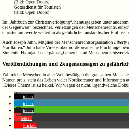
Gottesdienst für Touristen
(Bild: Open Doors)
Im „Jahrbuch zur Christenverfolgung“, herausgegeben unter anderem vo
der Gegenwart“ bezeichnet. Verletzungen der Menschenrechte, einsch
Christentum werde weiterhin als gefährlicher ausländischer Einfluss 
Auch Joseph Juhn, Mitglied der Menschenrechtsorganisation
Liberty
Nordkorea.“ Juhn habe Videos über nordkoreanische Flüchtlinge bearbe
Studentin Hyunjae Lee ergänzt: „Generell sind Menschenrechtsverle
Veröffentlichungen und Zeugenaussagen zu gefährlic
Zahlreiche Menschen in aller Welt bestätigen die grausamen Menschen
Namen preis, steht das Leben vieler Nordkoreaner und Informanten a
„Dieses Thema ist zu heikel. Wir wagen es nicht, irgendwelche Dokumen
teilen
teilen
teilen
teilen
Pocket