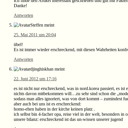
Ich finde den Artikel interessant geschrieben und gut mit Fakten
Danke!
Antworten
Steffen
meint
25. Mai 2011 um 20:04
übel!
Es ist immer wieder erschreckend, mit diesen Wahrheiten konf
Antworten
djinghiskhan
meint
22. Juni 2012 um 17:16
es ist nicht nur erschreckend, was in nord.korea passiert, es ist
nichts davon mitbekommen will…zu sehr sind schon die „moder
sodass man alles ignoriert, was von dort kommt – zumindest f
aber auch bei uns ist es erschreckend:
homo-ehen haben in der kirche keinen platz .
ich selbst bin 4-facher opa, reise viel in der welt, besonders in
unsere bilanz: erschreckend ist das un-wissen unserer jugend