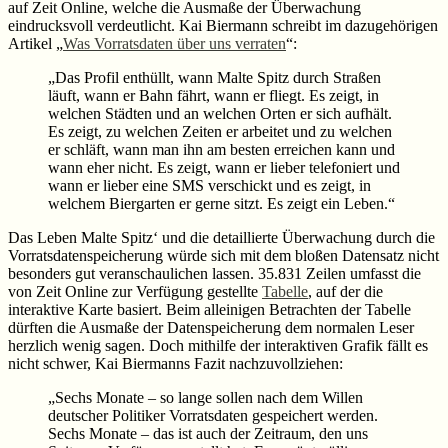
auf Zeit Online, welche die Ausmaße der Überwachung
eindrucksvoll verdeutlicht. Kai Biermann schreibt im dazugehörigen
Artikel „
Was Vorratsdaten über uns verraten
“:
„Das Profil enthüllt, wann Malte Spitz durch Straßen
läuft, wann er Bahn fährt, wann er fliegt. Es zeigt, in
welchen Städten und an welchen Orten er sich aufhält.
Es zeigt, zu welchen Zeiten er arbeitet und zu welchen
er schläft, wann man ihn am besten erreichen kann und
wann eher nicht. Es zeigt, wann er lieber telefoniert und
wann er lieber eine SMS verschickt und es zeigt, in
welchem Biergarten er gerne sitzt. Es zeigt ein Leben.“
Das Leben Malte Spitz‘ und die detaillierte Überwachung durch die
Vorratsdatenspeicherung würde sich mit dem bloßen Datensatz nicht
besonders gut veranschaulichen lassen. 35.831 Zeilen umfasst die
von Zeit Online zur Verfügung gestellte
Tabelle
, auf der die
interaktive Karte basiert. Beim alleinigen Betrachten der Tabelle
dürften die Ausmaße der Datenspeicherung dem normalen Leser
herzlich wenig sagen. Doch mithilfe der interaktiven Grafik fällt es
nicht schwer, Kai Biermanns Fazit nachzuvollziehen:
„Sechs Monate – so lange sollen nach dem Willen
deutscher Politiker Vorratsdaten gespeichert werden.
Sechs Monate – das ist auch der Zeitraum, den uns