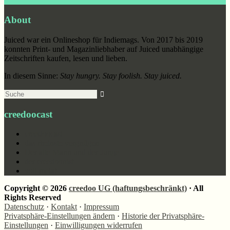
Footer
About
Juiced war ein Onlineshop für Indiemags. Von 2017 bis 2019
konnten Print- und Magazinliebhaber auf Juiced unabhängige
Zeitschriften kaufen, lesen und lieben.
In diesem Sinne:
Stay hungry. Stay foolish. Stay juiced.
Suche
creedoocast
creedoocast
das rheinste vergnügen
Der alte Mann und der Junge
der creedoonist
voll meta!
Copyright © 2026
creedoo UG (haftungsbeschränkt)
· All
Rights Reserved
Datenschutz
·
Kontakt
·
Impressum
Privatsphäre-Einstellungen ändern
·
Historie der Privatsphäre-
Einstellungen
·
Einwilligungen widerrufen