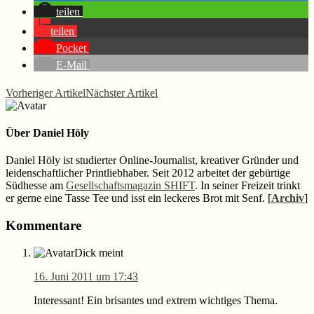
teilen
teilen
Pocket
E-Mail
Vorheriger Artikel
Nächster Artikel
Über
Daniel Höly
Daniel Höly ist studierter Online-Journalist, kreativer Gründer und
leidenschaftlicher Printliebhaber. Seit 2012 arbeitet der gebürtige
Südhesse am
Gesellschaftsmagazin SHIFT
. In seiner Freizeit trinkt
er gerne eine Tasse Tee und isst ein leckeres Brot mit Senf. [
Archiv
]
Leser-
Kommentare
Interaktionen
Dick
meint
16. Juni 2011 um 17:43
Interessant! Ein brisantes und extrem wichtiges Thema.