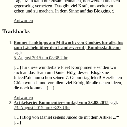
Tage. Man kann nur zusammenhalten, netzwerken und sich
gegenseitig vernetzen. Das gibt viel Kraft, um weiter zu
gehen und zu machen. In dem Sinne auf das Blogging :)
Antworten
Trackbacks
Bonner Linktipps am Mittwoch: von Cookies für alle, bis
zum Lächeln über den Landesverrat | Bundesstadt.com
sagt:
5. August 2015 um 08:38 Uhr
[…] für diese wun­der­bare Idee! Kom­pli­mente sen­den wir
auch an das Team um Daniel Höly, des­sen Blo­ga­zine
Juiced?.de nun schon sei­nen 7. Geburts­tag fei­ert! Herz­li­chen
Glück­wunsch und vor allem viel Erfolg für alle neuen Ideen,
die noch kom­men […]
Antworten
Artikelserie: Kommentiersonntag vom 23.08.2015
sagt:
23. August 2015 um 03:23 Uhr
[…] Blog von Daniel seitens Juiced.de mit dem Artikel „7“
[…]