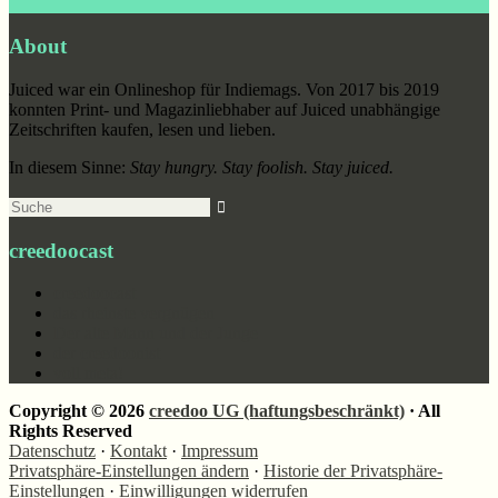
Footer
About
Juiced war ein Onlineshop für Indiemags. Von 2017 bis 2019
konnten Print- und Magazinliebhaber auf Juiced unabhängige
Zeitschriften kaufen, lesen und lieben.
In diesem Sinne:
Stay hungry. Stay foolish. Stay juiced.
Suche
creedoocast
creedoocast
das rheinste vergnügen
Der alte Mann und der Junge
der creedoonist
voll meta!
Copyright © 2026
creedoo UG (haftungsbeschränkt)
· All
Rights Reserved
Datenschutz
·
Kontakt
·
Impressum
Privatsphäre-Einstellungen ändern
·
Historie der Privatsphäre-
Einstellungen
·
Einwilligungen widerrufen