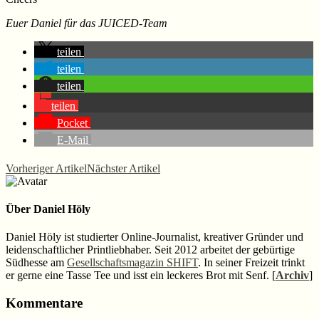
Euer Daniel für das JUICED-Team
teilen
teilen
teilen
teilen
Pocket
E-Mail
Vorheriger Artikel
Nächster Artikel
Über
Daniel Höly
Daniel Höly ist studierter Online-Journalist, kreativer Gründer und
leidenschaftlicher Printliebhaber. Seit 2012 arbeitet der gebürtige
Südhesse am
Gesellschaftsmagazin SHIFT
. In seiner Freizeit trinkt
er gerne eine Tasse Tee und isst ein leckeres Brot mit Senf. [
Archiv
]
Leser-
Kommentare