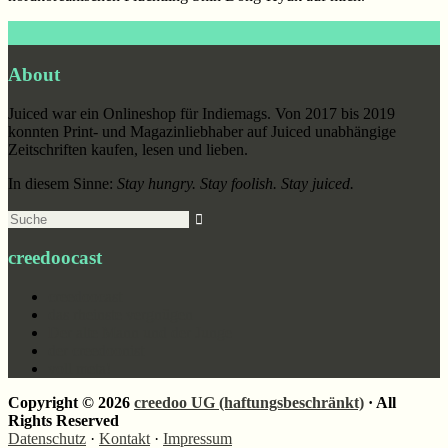
Footer
About
Juiced war ein Onlineshop für Indiemags. Von 2017 bis 2019
konnten Print- und Magazinliebhaber auf Juiced unabhängige
Zeitschriften kaufen, lesen und lieben.
In diesem Sinne:
Stay hungry. Stay foolish. Stay juiced.
Suche
creedoocast
creedoocast
das rheinste vergnügen
Der alte Mann und der Junge
der creedoonist
voll meta!
Copyright © 2026
creedoo UG (haftungsbeschränkt)
· All
Rights Reserved
Datenschutz
·
Kontakt
·
Impressum