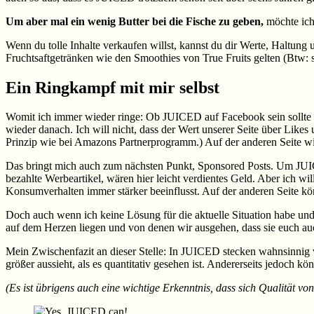
Um aber mal ein wenig Butter bei die Fische zu geben,
möchte ich 
Wenn du tolle Inhalte verkaufen willst, kannst du dir Werte, Haltung
Fruchtsaftgetränken wie den Smoothies von True Fruits gelten (Btw: s
Ein Ringkampf mit mir selbst
Womit ich immer wieder ringe: Ob JUICED auf Facebook sein sollte 
wieder danach. Ich will nicht, dass der Wert unserer Seite über Like
Prinzip wie bei Amazons Partnerprogramm.) Auf der anderen Seite wil
Das bringt mich auch zum nächsten Punkt, Sponsored Posts. Um JUI
bezahlte Werbeartikel, wären hier leicht verdientes Geld. Aber ich wil
Konsumverhalten immer stärker beeinflusst. Auf der anderen Seite kön
Doch auch wenn ich keine Lösung für die aktuelle Situation habe und
auf dem Herzen liegen und von denen wir ausgehen, dass sie euch auch
Mein Zwischenfazit an dieser Stelle: In JUICED stecken wahnsinnig vi
größer aussieht, als es quantitativ gesehen ist. Andererseits jedoch 
(Es ist übrigens auch eine wichtige Erkenntnis, dass sich Qualität vo