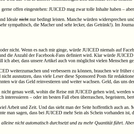
gerne offen eingestehen: JUICED mag zwar tolle Inhalte haben – aber s
 und Ideale
nicht
nur bedingt leisten. Manche würden widersprechen und s
ehr sympathisch, die Macher und sehr lecker, das Getränk!). Im Journa
oder nicht. Wenn es nach mir ginge, würde JUICED niemals auf Faceb
s und die Anzahl der Facebook-Fans definiert wird. Klar würde JUICED 
l ich aber, dass unsere Artikel auch von möglichst vielen Menschen ge
CED weiterzumachen und verbessern zu können, brauchen wir früher od
l nicht ausnutzen, dass viele Leser diese Sponsored Posts für redaktion
nten wir das Geld reinvestieren und weiter wachsen. Geld, das uns derz
 nicht genau weiß, wohin die Reise mit JUICED gehen wird, werden wir 
 interessieren – oder im besten Fall eben überraschen, begeistern, be
el Arbeit und Zeit. Und das sieht man der Seite hoffentlich auch an. 
könnte man sagen, dass bei JUICED mehr Sein als Schein vorhanden ist, d
n alleine nicht automatisch durchsetzt und zu mehr Quantität führt. Ab