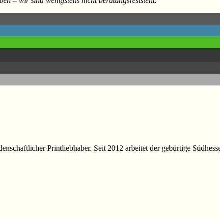
n – wir sind wenigstens nicht beratungsresistent.
idenschaftlicher Printliebhaber. Seit 2012 arbeitet der gebürtige Südhes