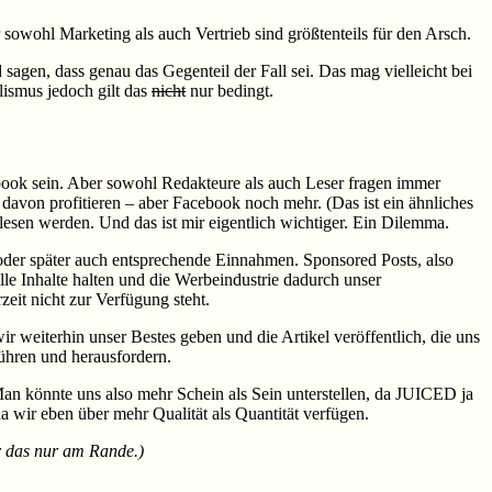
owohl Marketing als auch Vertrieb sind größtenteils für den Arsch.
agen, dass genau das Gegenteil der Fall sei. Das mag vielleicht bei
lismus jedoch gilt das
nicht
nur bedingt.
ook sein. Aber sowohl Redakteure als auch Leser fragen immer
davon profitieren – aber Facebook noch mehr. (Das ist ein ähnliches
lesen werden. Und das ist mir eigentlich wichtiger. Ein Dilemma.
er später auch entsprechende Einnahmen. Sponsored Posts, also
elle Inhalte halten und die Werbeindustrie dadurch unser
eit nicht zur Verfügung steht.
weiterhin unser Bestes geben und die Artikel veröffentlich, die uns
rühren und herausfordern.
Man könnte uns also mehr Schein als Sein unterstellen, da JUICED ja
a wir eben über mehr Qualität als Quantität verfügen.
er das nur am Rande.)