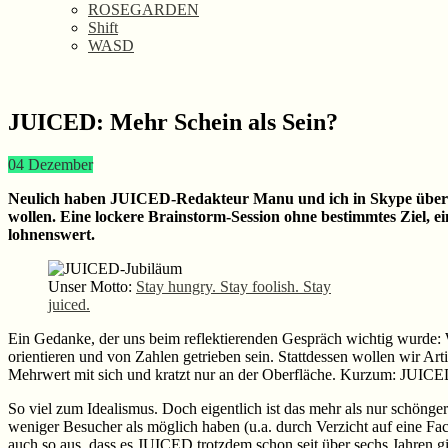
ROSEGARDEN
Shift
WASD
JUICED: Mehr Schein als Sein?
04
Dezember
Neulich haben JUICED-Redakteur Manu und ich in Skype über un
wollen. Eine lockere Brainstorm-Session ohne bestimmtes Ziel, e
lohnenswert.
Unser Motto:
Stay hungry. Stay foolish. Stay
juiced.
E
in Gedanke, der uns beim reflektierenden Gespräch wichtig wurde: W
orientieren und von Zahlen getrieben sein. Stattdessen wollen wir Art
Mehrwert mit sich und kratzt nur an der Oberfläche. Kurzum: JUICED 
So viel zum Idealismus. Doch eigentlich ist das mehr als nur schönger
weniger Besucher als möglich haben (u.a. durch Verzicht auf eine Fac
auch so aus, dass es JUICED trotzdem schon seit über sechs Jahren gi