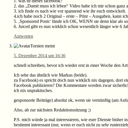
1. was ist dieses facebook?
2. das „Damit muss ich leben“ Video habe ich mir schon ganz a
3. ich finde es nach wie vor spannend wie ihr euch entwickelt.
4.ich habe noch 2 Original – erste – Print – Ausgaben, kann ic
5. ‚Sponsored Posts‘ fände ich OK, WENN sie denn klar als so
6. Juiced gibt es nun wirklich schon wesentlich länger wie 6 Jahr
Antworten
Torsten
meint
5. Dezember 2014 um 16:36
schnell schreiben, bevor ich wieder erst in einer Woche den Arti
Ich sehe das ähnlich wie Markus (beide).
zu Facebook) es spricht doch nun wirklich nix dagegen, dort e
Facebook publizieren? Die Kommentare werden zwar sicherlich m
ich nix unpraktisches.
gesponsorte Beiträge) absolut ok, wenn sie vernünftig (am Anf
Also, ab zur nächsten Redaktionssitzung ;)
P.S. mich würde ja mal interessieren, wie eure Dienste bisher
bestimmt interessant (nur, wenn er euch nicht zu sehr runterzieht