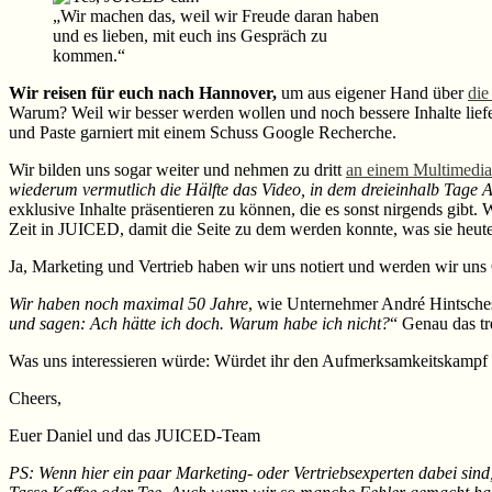
„Wir machen das, weil wir Freude daran haben
und es lieben, mit euch ins Gespräch zu
kommen.“
Wir reisen für euch nach Hannover,
um aus eigener Hand über
die
Warum? Weil wir besser werden wollen und noch bessere Inhalte liefe
und Paste garniert mit einem Schuss Google Recherche.
Wir bilden uns sogar weiter und nehmen zu dritt
an einem Multimedi
wiederum vermutlich die Hälfte das Video, in dem dreieinhalb Tage A
exklusive Inhalte präsentieren zu können, die es sonst nirgends gib
Zeit in JUICED, damit die Seite zu dem werden konnte, was sie heute 
Ja, Marketing und Vertrieb haben wir uns notiert und werden wir uns
Wir haben noch maximal 50 Jahre
, wie Unternehmer André Hintsches 
und sagen: Ach hätte ich doch. Warum habe ich nicht?
“ Genau das tr
Was uns interessieren würde: Würdet ihr den Aufmerksamkeitskampf 
Cheers,
Euer Daniel und das JUICED-Team
PS: Wenn hier ein paar Marketing- oder Vertriebsexperten dabei sin