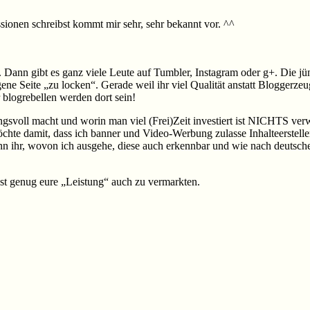
onen schreibst kommt mir sehr, sehr bekannt vor. ^^
er. Dann gibt es ganz viele Leute auf Tumbler, Instagram oder g+. Die
ne Seite „zu locken“. Gerade weil ihr viel Qualität anstatt Bloggerzeu
blogrebellen werden dort sein!
svoll macht und worin man viel (Frei)Zeit investiert ist NICHTS verw
öchte damit, dass ich banner und Video-Werbung zulasse Inhalteerstelle
n ihr, wovon ich ausgehe, diese auch erkennbar und wie nach deutsche
t genug eure „Leistung“ auch zu vermarkten.