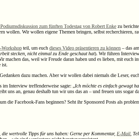
 Podiumsdiskussion zum fünften Todestag von Robert Enke
zu berichte
rn wollen. Wir wollen eigene Themen bringen, selbst recherchieren, ra
a-Workshop
teil, um euch
dieses Video präsentieren zu können
– das am
rbeit stecken, nicht einmal zu Ende geschaut hat
). Wir führen Intervie
t. Wir machen das, weil wir Freude daran haben und es lieben, mit euc
ist.
 Gedanken dazu machen. Aber wir wollen dabei niemals die Leser, euch
im Interview treffenderweise sagte: „
Ich möchte es einfach gewagt ha
eibt uns an, genau deshalb tun wir uns das an – und freuen uns sogar da
um die Facebook-Fans beginnen? Seht ihr Sponsored Posts als proble
d, die wertvolle Tipps für uns haben: Gerne per Kommentar,
E-Mail
, Te