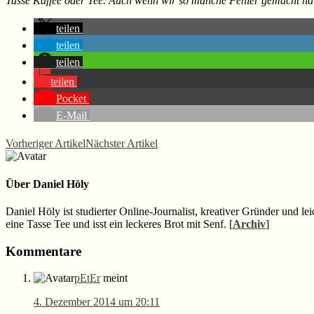
Tasse Kaffee oder Tee. Auch wenn wir so manche Fehler gemacht habe
teilen
teilen
teilen
teilen
Pocket
E-Mail
Vorheriger Artikel
Nächster Artikel
Über
Daniel Höly
Daniel Höly ist studierter Online-Journalist, kreativer Gründer und le
eine Tasse Tee und isst ein leckeres Brot mit Senf. [
Archiv
]
Leser-
Kommentare
Interaktionen
pEtEr
meint
4. Dezember 2014 um 20:11