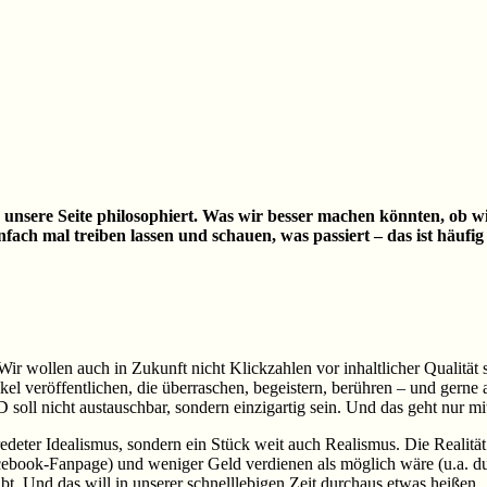
sere Seite philosophiert. Was wir besser machen könnten, ob wi
infach mal treiben lassen und schauen, was passiert – das ist häu
ir wollen auch in Zukunft nicht Klickzahlen vor inhaltlicher Qualität
ikel veröffentlichen, die überraschen, begeistern, berühren – und gerne
soll nicht austauschbar, sondern einzigartig sein. Und das geht nur m
edeter Idealismus, sondern ein Stück weit auch Realismus. Die Realität 
ebook-Fanpage) und weniger Geld verdienen als möglich wäre (u.a. durc
bt. Und das will in unserer schnelllebigen Zeit durchaus etwas heißen.