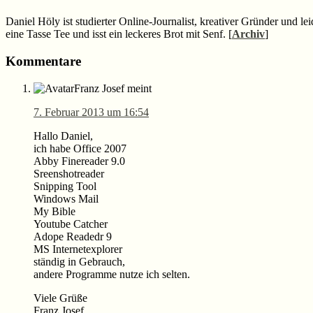
Daniel Höly ist studierter Online-Journalist, kreativer Gründer und le
eine Tasse Tee und isst ein leckeres Brot mit Senf. [
Archiv
]
Leser-
Kommentare
Interaktionen
Franz Josef
meint
7. Februar 2013 um 16:54
Hallo Daniel,
ich habe Office 2007
Abby Finereader 9.0
Sreenshotreader
Snipping Tool
Windows Mail
My Bible
Youtube Catcher
Adope Readedr 9
MS Internetexplorer
ständig in Gebrauch,
andere Programme nutze ich selten.
Viele Grüße
Franz Josef