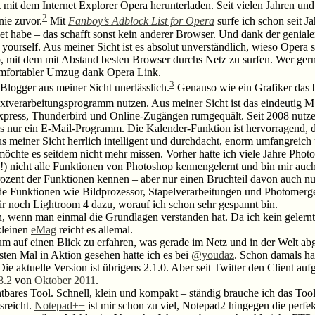
t mit dem Internet Explorer Opera herunterladen. Seit vielen Jahren un
2
nie zuvor.
Mit
Fanboy’s Adblock List for Opera
surfe ich schon seit Ja
 habe – das schafft sonst kein anderer Browser. Und dank der geniale
 yourself. Aus meiner Sicht ist es absolut unverständlich, wieso Opera 
 mit dem mit Abstand besten Browser durchs Netz zu surfen. Wer gerne
mfortabler Umzug dank Opera Link.
3
Blogger aus meiner Sicht unerlässlich.
Genauso wie ein Grafiker das 
 Textverarbeitungsprogramm nutzen. Aus meiner Sicht ist das eindeutig 
xpress, Thunderbird und Online-Zugängen rumgequält. Seit 2008 nutze
aus nur ein E-Mail-Programm. Die Kalender-Funktion ist hervorragend,
us meiner Sicht herrlich intelligent und durchdacht, enorm umfangreich
chte es seitdem nicht mehr missen. Vorher hatte ich viele Jahre Photo
!) nicht alle Funktionen von Photoshop kennengelernt und bin mir auch si
ozent der Funktionen kennen – aber nur einen Bruchteil davon auch nutz
e Funktionen wie Bildprozessor, Stapelverarbeitungen und Photomerg
mir noch Lightroom 4 dazu, worauf ich schon sehr gespannt bin.
 wenn man einmal die Grundlagen verstanden hat. Da ich kein gelernte
kleinen
eMag
reicht es allemal.
m auf einen Blick zu erfahren, was gerade im Netz und in der Welt abge
sten Mal in Aktion gesehen hatte ich es bei
@youdaz
. Schon damals ha
e aktuelle Version ist übrigens 2.1.0. Aber seit Twitter den Client auf
8.2
von
Oktober 2011
.
ichtbares Tool. Schnell, klein und kompakt – ständig brauche ich da
sreicht.
Notepad++
ist mir schon zu viel, Notepad2 hingegen die perfek