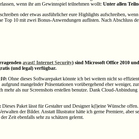
erlassen, wenn ihr am Gewinnspiel teilnehmen wollt:
Unter allen Tei
chreiben oder etwas ausführlicher eure Highlights aufschreiben, wenn
ine Top 10 mit zwei Bonus-Anwendungen auflisten. Nach Abschluss der
orragenden
avast!
Internet Security
) sind Microsoft Office 2010 un
is (und legal) verfügbar.
010
:
Ohne dieses Softwarepaket könnte ich bei weitem nicht so effizient 
h aufgrund mangelnder Präsentationen vorübergehend eher weniger, zu
lich mehr als nur Screenshots erstellen benutze. Dank Cloud-Anbindung 
:
Dieses Paket lässt für Gestalter und Designer k(l)eine Wünsche offen
alten der Bilder. Anstatt Illustrator hätte ich gerne Premiere, aber s
r Zeit ebenfalls sehr zu schätzen gelernt.