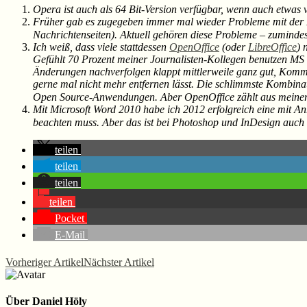
Opera ist auch als 64 Bit-Version verfügbar, wenn auch etwas 
Früher gab es zugegeben immer mal wieder Probleme mit der D
Nachrichtenseiten). Aktuell gehören diese Probleme – zumindes
Ich weiß, dass viele stattdessen
OpenOffice
(oder
LibreOffice
) 
Gefühlt 70 Prozent meiner Journalisten-Kollegen benutzen MS 
Änderungen nachverfolgen klappt mittlerweile ganz gut, Kommen
gerne mal nicht mehr entfernen lässt. Die schlimmste Kombin
Open Source-Anwendungen. Aber OpenOffice zählt aus meiner Sic
Mit Microsoft Word 2010 habe ich 2012 erfolgreich eine mit A
beachten muss. Aber das ist bei Photoshop und InDesign auch 
teilen
teilen
teilen
teilen
Pocket
E-Mail
Vorheriger Artikel
Nächster Artikel
Über
Daniel Höly