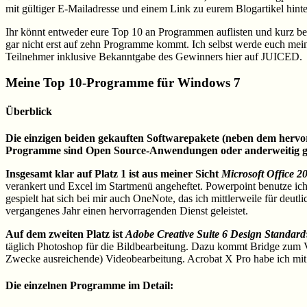
mit gültiger E-Mailadresse und einem Link zu eurem Blogartikel hint
Ihr könnt entweder eure Top 10 an Programmen auflisten und kurz bes
gar nicht erst auf zehn Programme kommt. Ich selbst werde euch me
Teilnehmer inklusive Bekanntgabe des Gewinners hier auf JUICED.
Meine Top 10-Programme für Windows 7
Überblick
Die einzigen beiden gekauften Softwarepakete (neben dem herv
Programme sind Open Source-Anwendungen oder anderweitig grat
Insgesamt klar auf Platz 1 ist aus meiner Sicht
Microsoft Office 2
verankert und Excel im Startmenü angeheftet. Powerpoint benutze ic
gespielt hat sich bei mir auch OneNote, das ich mittlerweile für deut
vergangenes Jahr einen hervorragenden Dienst geleistet.
Auf dem zweiten Platz ist
Adobe Creative Suite 6 Design Standard
täglich Photoshop für die Bildbearbeitung. Dazu kommt Bridge zum Verw
Zwecke ausreichende) Videobearbeitung. Acrobat X Pro habe ich mit de
Die einzelnen Programme im Detail: