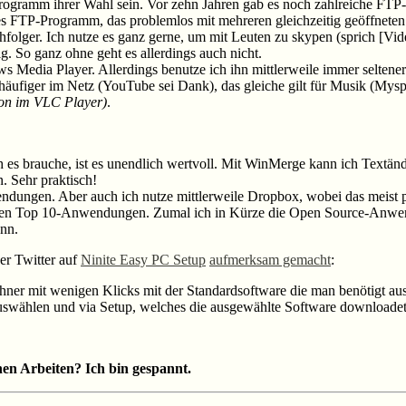
rogramm ihrer Wahl sein. Vor zehn Jahren gab es noch zahlreiche FTP-P
rtes FTP-Programm, das problemlos mit mehreren gleichzeitig geöffnet
hfolger. Ich nutze es ganz gerne, um mit Leuten zu skypen (sprich [Vid
ig. So ganz ohne geht es allerdings auch nicht.
Media Player. Allerdings benutze ich ihn mittlerweile immer seltener.
äufiger im Netz (YouTube sei Dank), das gleiche gilt für Musik (Mys
ion im VLC Player)
.
 es brauche, ist es unendlich wertvoll. Mit WinMerge kann ich Textän
. Sehr praktisch!
ungen. Aber auch ich nutze mittlerweile Dropbox, wobei das meist pr
htbaren Top 10-Anwendungen. Zumal ich in Kürze die Open Source-An
nn.
er Twitter auf
Ninite Easy PC Setup
aufmerksam gemacht
:
er mit wenigen Klicks mit der Standardsoftware die man benötigt au
swählen und via Setup, welches die ausgewählte Software downloadet, 
en Arbeiten? Ich bin gespannt.