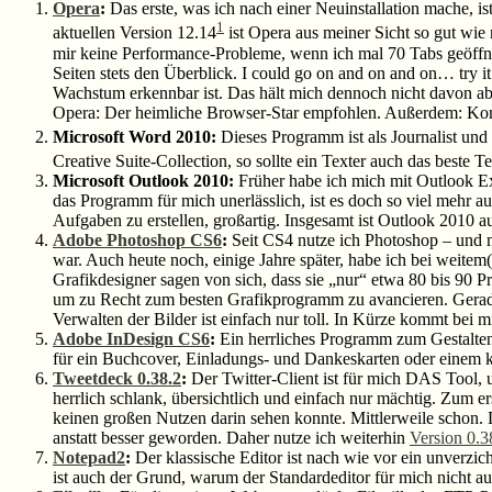
Opera
:
Das erste, was ich nach einer Neuinstallation mache, is
1
aktuellen Version 12.14
ist Opera aus meiner Sicht so gut wie 
mir keine Performance-Probleme, wenn ich mal 70 Tabs geöffnet
Seiten stets den Überblick. I could go on and on and on… try it
Wachstum erkennbar ist. Das hält mich dennoch nicht davon ab,
Opera: Der heimliche Browser-Star empfohlen. Außerdem: Ko
Microsoft Word 2010:
Dieses Programm ist als Journalist und 
Creative Suite-Collection, so sollte ein Texter auch das beste
Microsoft Outlook 2010:
Früher habe ich mich mit Outlook E
das Programm für mich unerlässlich, ist es doch so viel mehr 
Aufgaben zu erstellen, großartig. Insgesamt ist Outlook 2010 a
Adobe Photoshop CS6
:
Seit CS4 nutze ich Photoshop – und mö
war. Auch heute noch, einige Jahre später, habe ich bei weitem(
Grafikdesigner sagen von sich, dass sie „nur“ etwa 80 bis 90 Pr
um zu Recht zum besten Grafikprogramm zu avancieren. Gerad
Verwalten der Bilder ist einfach nur toll. In Kürze kommt bei 
Adobe InDesign CS6
:
Ein herrliches Programm zum Gestalten,
für ein Buchcover, Einladungs- und Dankeskarten oder einem 
Tweetdeck 0.38.2
:
Der Twitter-Client ist für mich DAS Tool, u
herrlich schlank, übersichtlich und einfach nur mächtig. Zum er
keinen großen Nutzen darin sehen konnte. Mittlerweile schon. Di
anstatt besser geworden. Daher nutze ich weiterhin
Version 0.3
Notepad2
:
Der klassische Editor ist nach wie vor ein unverz
ist auch der Grund, warum der Standardeditor für mich nicht au