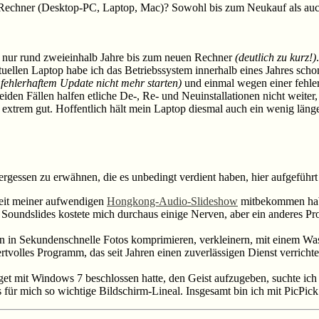
 Rechner (Desktop-PC, Laptop, Mac)? Sowohl bis zum Neukauf als auch 
ls nur rund zweieinhalb Jahre bis zum neuen Rechner
(deutlich zu kurz!)
tuellen Laptop habe ich das Betriebssystem innerhalb eines Jahres sc
h fehlerhaftem Update nicht mehr starten)
und einmal wegen einer fehler
beiden Fällen halfen etliche De-, Re- und Neuinstallationen nicht weite
 extrem gut. Hoffentlich hält mein Laptop diesmal auch ein wenig länge
rgessen zu erwähnen, die es unbedingt verdient haben, hier aufgeführt
eit meiner aufwendigen
Hongkong-Audio-Slideshow
mitbekommen haben
Soundslides kostete mich durchaus einige Nerven, aber ein anderes 
in Sekundenschnelle Fotos komprimieren, verkleinern, mit einem W
olles Programm, das seit Jahren einen zuverlässigen Dienst verrichtet.
 mit Windows 7 beschlossen hatte, den Geist aufzugeben, suchte ich m
 für mich so wichtige Bildschirm-Lineal. Insgesamt bin ich mit PicPic