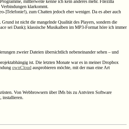
rogramme, mittlerweile kenne ich kein anderes mehr. Filezilla
en Verbindungen klarkommt.
eo-]Telefonie!), zum Chatten jedoch eher weniger. Da es aber auch
 Grund ist nicht die mangelnde Qualität des Players, sondern die
pace sei Dank); klassische Musikalben im MP3-Format höre ich immer
derungen zweier Dateien übersichtlich nebeneinander sehen – und
ojektabhängig ist. Die letzten Monate war es in meiner Dropbox
wendung
ownCloud
ausprobieren möchte, mit der man eine Art
srüsten. Von Webbrowsern über IMs bis zu Antviren Software
installieren.