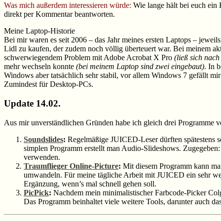
Was mich außerdem interessieren würde:
Wie lange hält bei euch ein
direkt per Kommentar beantworten.
Meine Laptop-Historie
Bei mir waren es seit 2006 – das Jahr meines ersten Laptops – jewei
Lidl zu kaufen, der zudem noch völlig überteuert war. Bei meinem ak
schwerwiegendem Problem mit Adobe Acrobat X Pro
(ließ sich nac
mehr wechseln konnte
(bei meinem Laptop sind zwei eingebaut)
. In 
Windows aber tatsächlich sehr stabil, vor allem Windows 7 gefällt mir
Zumindest für Desktop-PCs.
Update 14.02.
Aus mir unverständlichen Gründen habe ich gleich drei Programme ve
Soundslides
:
Regelmäßige JUICED-Leser dürften spätestens s
simplen Programm erstellt man Audio-Slideshows. Zugegeben: 
verwenden.
Traumflieger Online-Picture
:
Mit diesem Programm kann man 
umwandeln. Für meine tägliche Arbeit mit JUICED ein sehr wertv
Ergänzung, wenn’s mal schnell gehen soll.
PicPick
:
Nachdem mein minimalistischer Farbcode-Picker Colget
Das Programm beinhaltet viele weitere Tools, darunter auch das