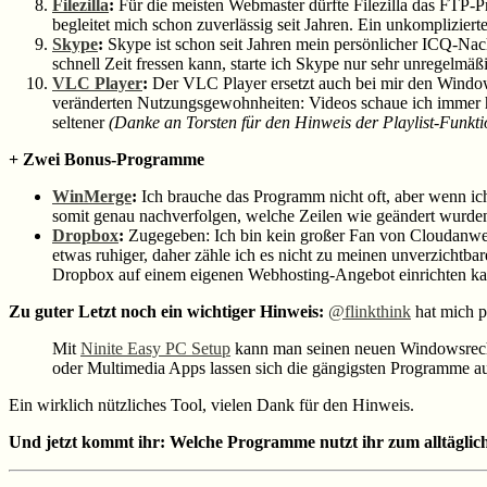
Filezilla
:
Für die meisten Webmaster dürfte Filezilla das FTP-P
begleitet mich schon zuverlässig seit Jahren. Ein unkomplizie
Skype
:
Skype ist schon seit Jahren mein persönlicher ICQ-Nac
schnell Zeit fressen kann, starte ich Skype nur sehr unregelmäß
VLC Player
:
Der VLC Player ersetzt auch bei mir den Windows 
veränderten Nutzungsgewohnheiten: Videos schaue ich immer h
seltener
(Danke an Torsten für den Hinweis der Playlist-Funkt
+ Zwei Bonus-Programme
WinMerge
:
Ich brauche das Programm nicht oft, aber wenn ich
somit genau nachverfolgen, welche Zeilen wie geändert wurden
Dropbox
:
Zugegeben: Ich bin kein großer Fan von Cloudanwend
etwas ruhiger, daher zähle ich es nicht zu meinen unverzic
Dropbox auf einem eigenen Webhosting-Angebot einrichten ka
Zu guter Letzt noch ein wichtiger Hinweis:
@flinkthink
hat mich p
Mit
Ninite Easy PC Setup
kann man seinen neuen Windowsrechn
oder Multimedia Apps lassen sich die gängigsten Programme au
Ein wirklich nützliches Tool, vielen Dank für den Hinweis.
Und jetzt kommt ihr: Welche Programme nutzt ihr zum alltäglich