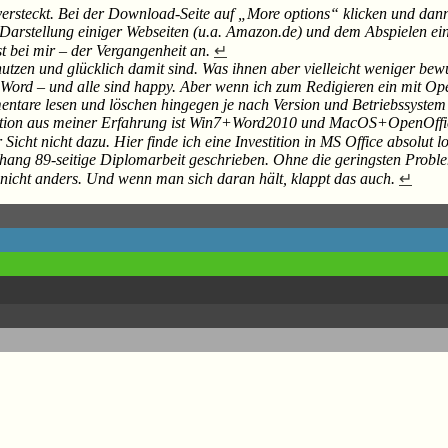
versteckt. Bei der Download-Seite auf „More options“ klicken und dann
arstellung einiger Webseiten (u.a. Amazon.de) und dem Abspielen ein
t bei mir – der Vergangenheit an.
↵
nutzen und glücklich damit sind. Was ihnen aber vielleicht weniger be
Word – und alle sind happy. Aber wenn ich zum Redigieren ein mit Open
tare lesen und löschen hingegen je nach Version und Betriebssystem we
ation aus meiner Erfahrung ist Win7+Word2010 und MacOS+OpenOffice. 
ht nicht dazu. Hier finde ich eine Investition in MS Office absolut l
nhang 89-seitige Diplomarbeit geschrieben. Ohne die geringsten Probl
nicht anders. Und wenn man sich daran hält, klappt das auch.
↵