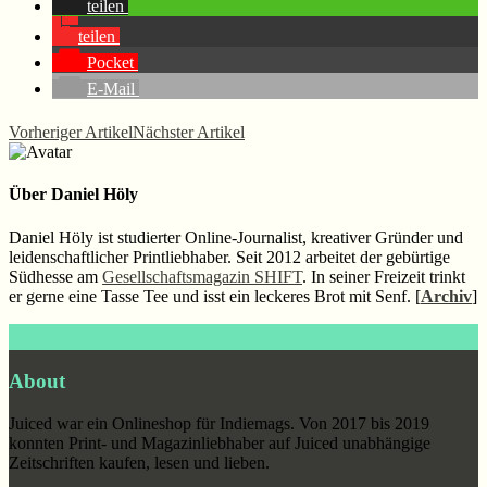
teilen
teilen
Pocket
E-Mail
Vorheriger Artikel
Nächster Artikel
Über
Daniel Höly
Daniel Höly ist studierter Online-Journalist, kreativer Gründer und
leidenschaftlicher Printliebhaber. Seit 2012 arbeitet der gebürtige
Südhesse am
Gesellschaftsmagazin SHIFT
. In seiner Freizeit trinkt
er gerne eine Tasse Tee und isst ein leckeres Brot mit Senf. [
Archiv
]
Footer
About
Juiced war ein Onlineshop für Indiemags. Von 2017 bis 2019
konnten Print- und Magazinliebhaber auf Juiced unabhängige
Zeitschriften kaufen, lesen und lieben.