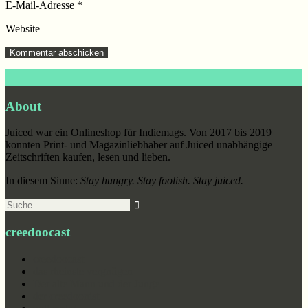
E-Mail-Adresse
*
Website
Footer
About
Juiced war ein Onlineshop für Indiemags. Von 2017 bis 2019
konnten Print- und Magazinliebhaber auf Juiced unabhängige
Zeitschriften kaufen, lesen und lieben.
In diesem Sinne:
Stay hungry. Stay foolish. Stay juiced.
Suche
creedoocast
creedoocast
das rheinste vergnügen
Der alte Mann und der Junge
der creedoonist