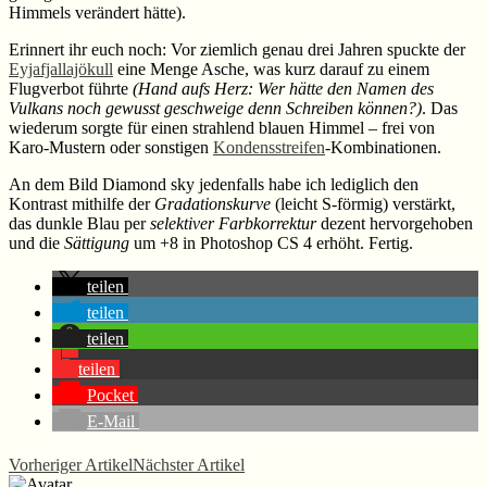
Himmels verändert hätte).
Erinnert ihr euch noch: Vor ziemlich genau drei Jahren spuckte der
Eyjafjallajökull
eine Menge Asche, was kurz darauf zu einem
Flugverbot führte
(Hand aufs Herz: Wer hätte den Namen des
Vulkans noch gewusst geschweige denn Schreiben können?)
. Das
wiederum sorgte für einen strahlend blauen Himmel – frei von
Karo-Mustern oder sonstigen
Kondensstreifen
-Kombinationen.
An dem Bild Diamond sky jedenfalls habe ich lediglich den
Kontrast mithilfe der
Gradationskurve
(leicht S-förmig) verstärkt,
das dunkle Blau per
selektiver Farbkorrektur
dezent hervorgehoben
und die
Sättigung
um +8 in Photoshop CS 4 erhöht. Fertig.
teilen
teilen
teilen
teilen
Pocket
E-Mail
Vorheriger Artikel
Nächster Artikel