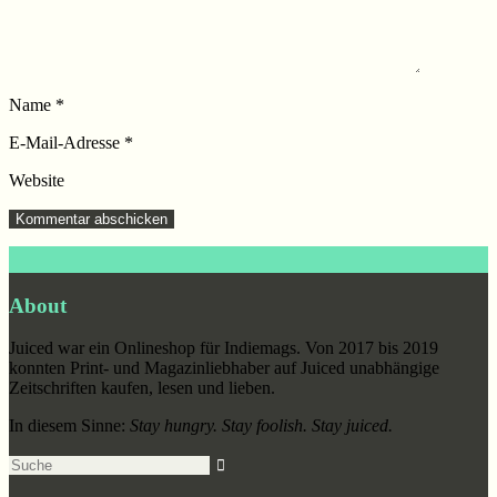
Name
*
E-Mail-Adresse
*
Website
Footer
About
Juiced war ein Onlineshop für Indiemags. Von 2017 bis 2019
konnten Print- und Magazinliebhaber auf Juiced unabhängige
Zeitschriften kaufen, lesen und lieben.
In diesem Sinne:
Stay hungry. Stay foolish. Stay juiced.
Suche