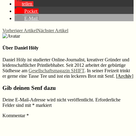
teilen
Pocket
E-Mail
Vorheriger Artikel
Nächster Artikel
Über
Daniel Höly
Daniel Höly ist studierter Online-Journalist, kreativer Gründer und
leidenschaftlicher Printliebhaber. Seit 2012 arbeitet der gebürtige
Südhesse am
Gesellschaftsmagazin SHIFT
. In seiner Freizeit trinkt
er gerne eine Tasse Tee und isst ein leckeres Brot mit Senf. [
Archiv
]
Leser-
Gib deinen Senf dazu
Interaktionen
Deine E-Mail-Adresse wird nicht veröffentlicht.
Erforderliche
Felder sind mit
*
markiert
Kommentar
*