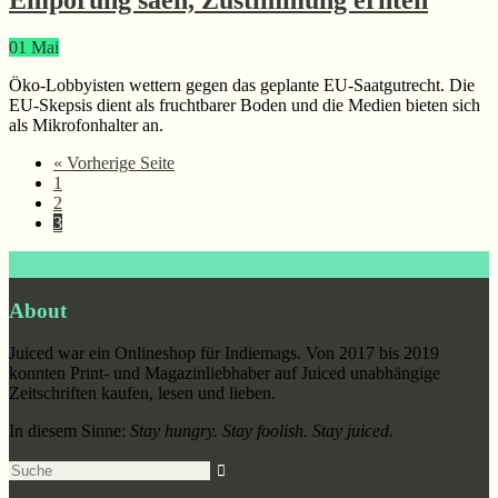
Empörung säen, Zustimmung ernten
01
Mai
Öko-Lobbyisten wettern gegen das geplante EU-Saatgutrecht. Die
EU-Skepsis dient als fruchtbarer Boden und die Medien bieten sich
als Mikrofonhalter an.
aufrufen
« Vorherige Seite
Seite
1
Seite
2
Seite
3
Footer
About
Juiced war ein Onlineshop für Indiemags. Von 2017 bis 2019
konnten Print- und Magazinliebhaber auf Juiced unabhängige
Zeitschriften kaufen, lesen und lieben.
In diesem Sinne:
Stay hungry. Stay foolish. Stay juiced.
Suche