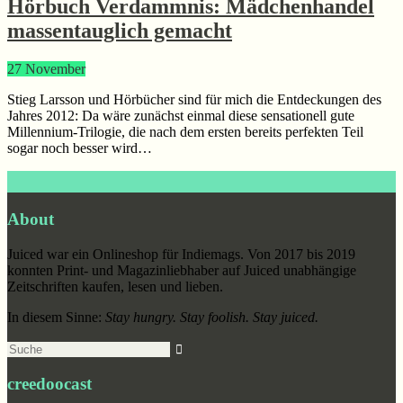
Hörbuch Verdammnis: Mädchenhandel
massentauglich gemacht
27
November
Stieg Larsson und Hörbücher sind für mich die Entdeckungen des
Jahres 2012: Da wäre zunächst einmal diese sensationell gute
Millennium-Trilogie, die nach dem ersten bereits perfekten Teil
sogar noch besser wird…
Footer
About
Juiced war ein Onlineshop für Indiemags. Von 2017 bis 2019
konnten Print- und Magazinliebhaber auf Juiced unabhängige
Zeitschriften kaufen, lesen und lieben.
In diesem Sinne:
Stay hungry. Stay foolish. Stay juiced.
Suche
creedoocast