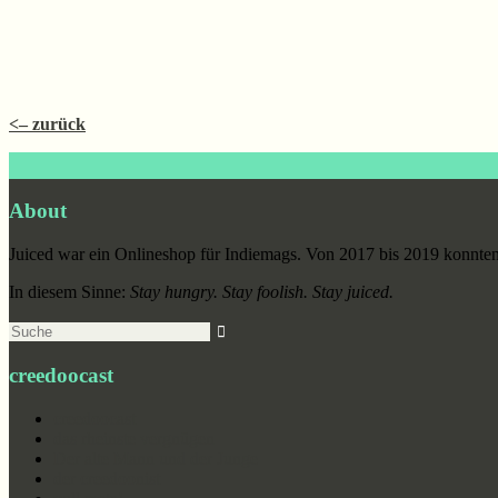
<– zurück
Footer
About
Juiced war ein Onlineshop für Indiemags. Von 2017 bis 2019 konnten 
In diesem Sinne:
Stay hungry. Stay foolish. Stay juiced.
Suche
creedoocast
creedoocast
das rheinste vergnügen
Der alte Mann und der Junge
der creedoonist