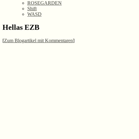
ROSEGARDEN
Shift
WASD
Hellas EZB
[
Zum Blo­g­ar­ti­kel mit Kom­men­ta­ren
]